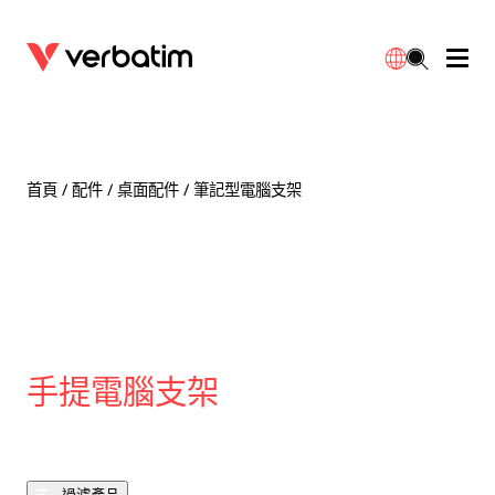
數據存儲
光學媒體
桌面配件
流動充電池
LED檯燈
下載
English
BD-R/RE光碟
配件
便攜式顯示器
旅行轉插
燈泡
保養
首頁
/
配件
/
桌面配件
/ 筆記型電腦支架
CD-R/RW光碟
滑鼠和鍵盤
電源充電
充電器
射燈
代理商
繁體中文
DVDR/RW光碟
HDMI 連接線
GaN充電器
LED照明
一體化
聯絡我們
固態硬盤
集線器和適配器
車用充電器
筒燈
手提電腦支架
外置 SSD
手提電腦支架
拖板/擴展插座
LED 驅動器
內置 SSD
手機配件
LED配件