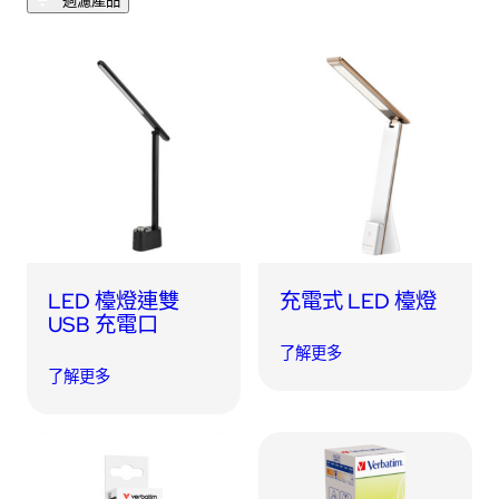
過濾產品
USB 隨身碟
藍牙追蹤器
讀卡器
同步和充電線
車用配件
音訊/耳機
平板電腦/手機支架
LED 檯燈連雙
充電式 LED 檯燈
便攜式風扇
USB 充電口
了解更多
了解更多