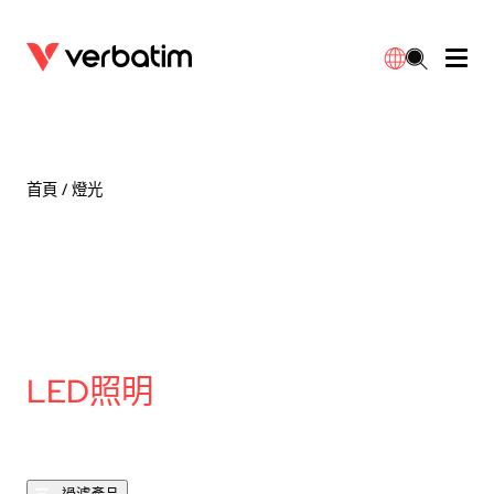
數據存儲
光學媒體
桌面配件
流動充電池
LED檯燈
下載
English
BD-R/RE光碟
配件
便攜式顯示器
旅行轉插
燈泡
保養
首頁
/ 燈光
CD-R/RW光碟
滑鼠和鍵盤
電源充電
充電器
射燈
代理商
繁體中文
DVDR/RW光碟
HDMI 連接線
GaN充電器
LED照明
一體化
聯絡我們
固態硬盤
集線器和適配器
車用充電器
筒燈
LED照明
外置 SSD
手提電腦支架
拖板/擴展插座
LED 驅動器
內置 SSD
手機配件
LED配件