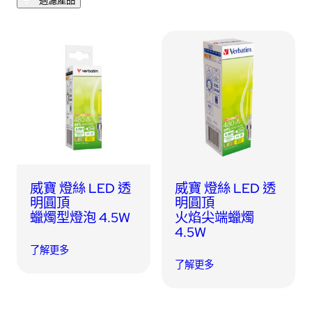
過濾產品
USB 隨身碟
藍牙追蹤器
讀卡器
同步和充電線
車用配件
音訊/耳機
平板電腦/手機支架
威寶 燈絲 LED 透
威寶 燈絲 LED 透
便攜式風扇
明圓頂
明圓頂
蠟燭型燈泡 4.5W
火焰尖端蠟燭
4.5W
了解更多
了解更多