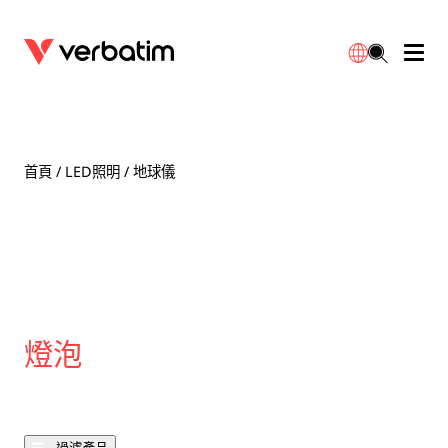
數據存儲
光學媒體
桌面配件
流動充電池
LED檯燈
下載
English
BD-R/RE光碟
配件
便攜式顯示器
旅行轉插
燈泡
保養
首頁
/
LED照明
/ 地球儀
CD-R/RW光碟
滑鼠和鍵盤
電源充電
充電器
射燈
代理商
繁體中文
DVDR/RW光碟
HDMI 連接線
GaN充電器
LED照明
一體化
聯絡我們
固態硬盤
集線器和適配器
車用充電器
筒燈
燈泡
外置 SSD
手提電腦支架
拖板/擴展插座
LED 驅動器
內置 SSD
手機配件
LED配件