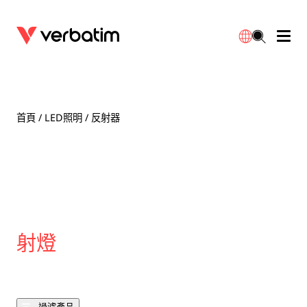
數據存儲
光學媒體
桌面配件
流動充電池
LED檯燈
下載
English
BD-R/RE光碟
配件
便攜式顯示器
旅行轉插
燈泡
保養
首頁
/
LED照明
/ 反射器
CD-R/RW光碟
滑鼠和鍵盤
電源充電
充電器
射燈
代理商
繁體中文
DVDR/RW光碟
HDMI 連接線
GaN充電器
LED照明
一體化
聯絡我們
固態硬盤
集線器和適配器
車用充電器
筒燈
射燈
外置 SSD
手提電腦支架
拖板/擴展插座
LED 驅動器
內置 SSD
手機配件
LED配件