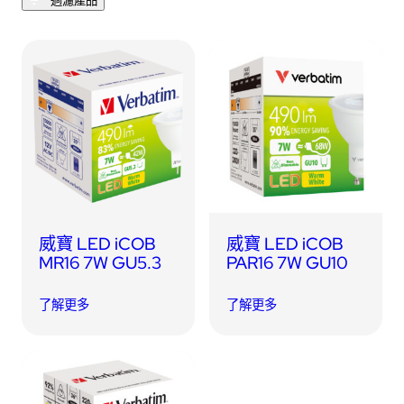
過濾產品
USB 隨身碟
藍牙追蹤器
讀卡器
同步和充電線
車用配件
音訊/耳機
平板電腦/手機支架
威寶 LED iCOB
威寶 LED iCOB
便攜式風扇
MR16 7W GU5.3
PAR16 7W GU10
了解更多
了解更多