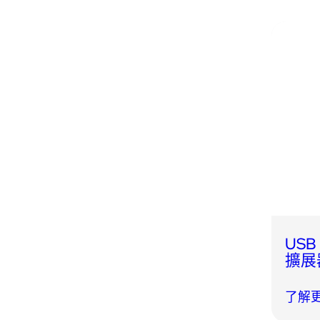
USB 
擴展
了解