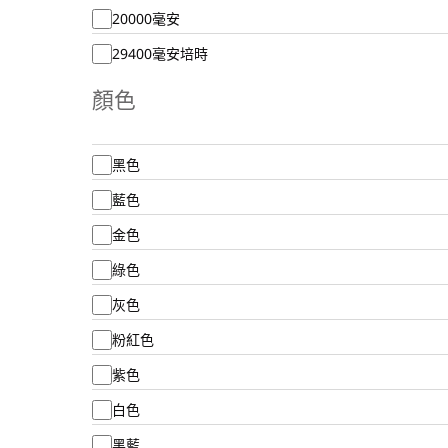
20000毫安
29400毫安培時
顏色
黑色
藍色
金色
綠色
灰色
粉紅色
紫色
白色
黑藍