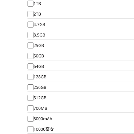
1TB
2TB
4.7GB
8.5GB
25GB
50GB
64GB
128GB
256GB
512GB
700MB
5000mAh
10000毫安