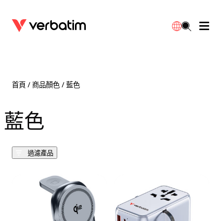
數據存儲
光學媒體
桌面配件
流動充電池
LED檯燈
下載
English
BD-R/RE光碟
配件
便攜式顯示器
旅行轉插
燈泡
保養
首頁
/ 商品顏色 / 藍色
CD-R/RW光碟
滑鼠和鍵盤
電源充電
充電器
射燈
代理商
藍色
繁體中文
DVDR/RW光碟
HDMI 連接線
GaN充電器
LED照明
一體化
聯絡我們
過濾產品
固態硬盤
集線器和適配器
車用充電器
筒燈
外置 SSD
手提電腦支架
拖板/擴展插座
LED 驅動器
內置 SSD
手機配件
LED配件