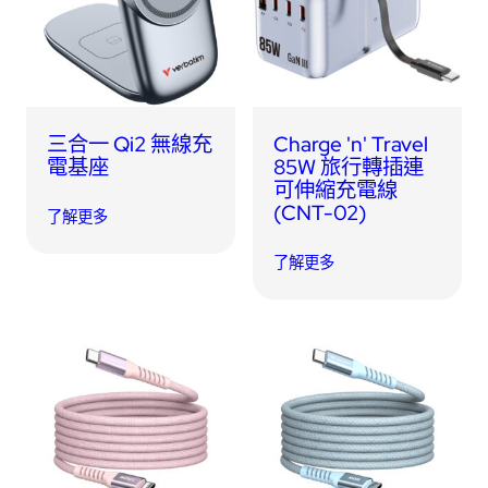
USB 隨身碟
藍牙追蹤器
讀卡器
同步和充電線
車用配件
三合一 Qi2 無線充
Charge 'n' Travel
電基座
85W 旅行轉插連
可伸縮充電線
音訊/耳機
(CNT-02)
了解更多
平板電腦/手機支架
了解更多
便攜式風扇