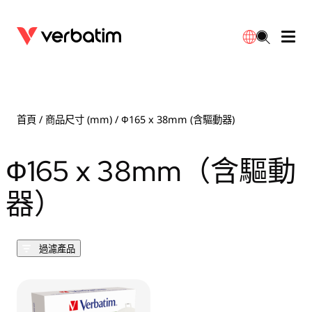
數據存儲
光學媒體
桌面配件
流動充電池
LED檯燈
下載
English
BD-R/RE光碟
配件
便攜式顯示器
旅行轉插
燈泡
保養
首頁
/ 商品尺寸 (mm) / Ф165 x 38mm (含驅動器)
CD-R/RW光碟
滑鼠和鍵盤
電源充電
充電器
射燈
代理商
Ф165 x 38mm（含驅動
繁體中文
DVDR/RW光碟
HDMI 連接線
GaN充電器
LED照明
一體化
聯絡我們
器）
固態硬盤
集線器和適配器
車用充電器
筒燈
過濾產品
外置 SSD
手提電腦支架
拖板/擴展插座
LED 驅動器
內置 SSD
手機配件
LED配件