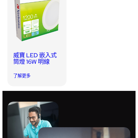
USB 隨身碟
藍牙追蹤器
讀卡器
同步和充電線
車用配件
威寶 LED 嵌入式
音訊/耳機
筒燈 16W 明線
平板電腦/手機支架
了解更多
便攜式風扇