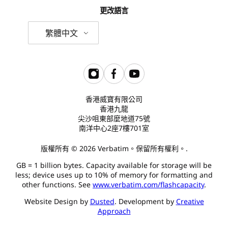
更改語言
繁體中文
香港威寶有限公司
香港九龍
尖沙咀東部麼地道75號
南洋中心2座7樓701室
版權所有 © 2026 Verbatim。保留所有權利。.
GB = 1 billion bytes. Capacity available for storage will be
less; device uses up to 10% of memory for formatting and
other functions. See
www.verbatim.com/flashcapacity
.
Website Design by
Dusted
. Development by
Creative
Approach