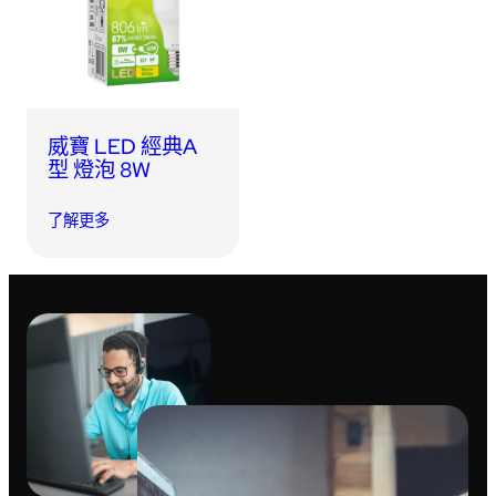
USB 隨身碟
藍牙追蹤器
讀卡器
同步和充電線
車用配件
威寶 LED 經典A
型 燈泡 8W
音訊/耳機
了解更多
平板電腦/手機支架
便攜式風扇