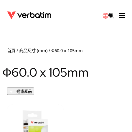
數據存儲
光學媒體
桌面配件
流動充電池
LED檯燈
下載
English
BD-R/RE光碟
配件
便攜式顯示器
旅行轉插
燈泡
保養
首頁
/ 商品尺寸 (mm) / Ф60.0 x 105mm
CD-R/RW光碟
滑鼠和鍵盤
電源充電
充電器
射燈
代理商
Ф60.0 x 105mm
繁體中文
DVDR/RW光碟
HDMI 連接線
GaN充電器
LED照明
一體化
聯絡我們
過濾產品
固態硬盤
集線器和適配器
車用充電器
筒燈
外置 SSD
手提電腦支架
拖板/擴展插座
LED 驅動器
內置 SSD
手機配件
LED配件