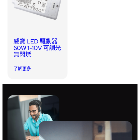
USB 隨身碟
藍牙追蹤器
讀卡器
同步和充電線
車用配件
威寶 LED 驅動器
60W 1-10V 可調光
無閃爍
音訊/耳機
了解更多
平板電腦/手機支架
便攜式風扇