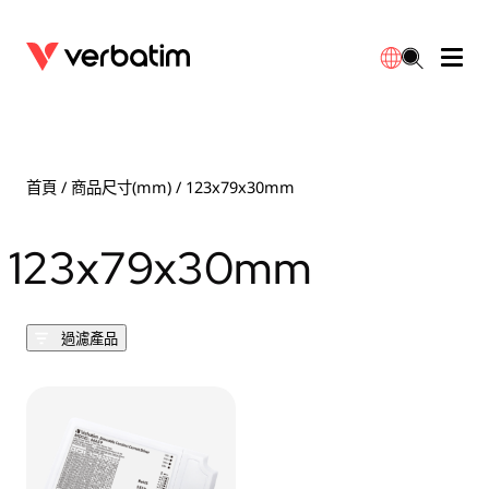
數據存儲
光學媒體
桌面配件
流動充電池
LED檯燈
下載
English
BD-R/RE光碟
配件
便攜式顯示器
旅行轉插
燈泡
保養
首頁
/ 商品尺寸(mm) / 123x79x30mm
CD-R/RW光碟
滑鼠和鍵盤
電源充電
充電器
射燈
代理商
123x79x30mm
繁體中文
DVDR/RW光碟
HDMI 連接線
GaN充電器
LED照明
一體化
聯絡我們
過濾產品
固態硬盤
集線器和適配器
車用充電器
筒燈
外置 SSD
手提電腦支架
拖板/擴展插座
LED 驅動器
內置 SSD
手機配件
LED配件