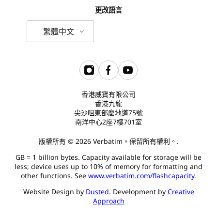
更改語言
繁體中文
香港威寶有限公司
香港九龍
尖沙咀東部麼地道75號
南洋中心2座7樓701室
版權所有 © 2026 Verbatim。保留所有權利。.
GB = 1 billion bytes. Capacity available for storage will be
less; device uses up to 10% of memory for formatting and
other functions. See
www.verbatim.com/flashcapacity
.
Website Design by
Dusted
. Development by
Creative
Approach