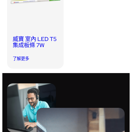
USB 隨身碟
藍牙追蹤器
讀卡器
同步和充電線
車用配件
威寶 室內 LED T5
集成板條 7W
音訊/耳機
了解更多
平板電腦/手機支架
便攜式風扇