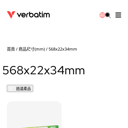
數據存儲
光學媒體
桌面配件
流動充電池
LED檯燈
下載
English
BD-R/RE光碟
配件
便攜式顯示器
旅行轉插
燈泡
保養
首頁
/ 商品尺寸(mm) / 568x22x34mm
CD-R/RW光碟
滑鼠和鍵盤
電源充電
充電器
射燈
代理商
568x22x34mm
繁體中文
DVDR/RW光碟
HDMI 連接線
GaN充電器
LED照明
一體化
聯絡我們
過濾產品
固態硬盤
集線器和適配器
車用充電器
筒燈
外置 SSD
手提電腦支架
拖板/擴展插座
LED 驅動器
內置 SSD
手機配件
LED配件