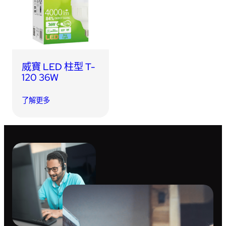
USB 隨身碟
藍牙追蹤器
讀卡器
同步和充電線
車用配件
威寶 LED 柱型 T-
120 36W
音訊/耳機
了解更多
平板電腦/手機支架
便攜式風扇