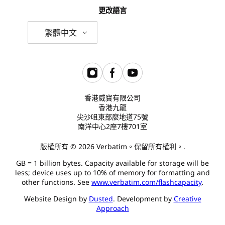
更改語言
繁體中文
香港威寶有限公司
香港九龍
尖沙咀東部麼地道75號
南洋中心2座7樓701室
版權所有 © 2026 Verbatim。保留所有權利。.
GB = 1 billion bytes. Capacity available for storage will be
less; device uses up to 10% of memory for formatting and
other functions. See
www.verbatim.com/flashcapacity
.
Website Design by
Dusted
. Development by
Creative
Approach