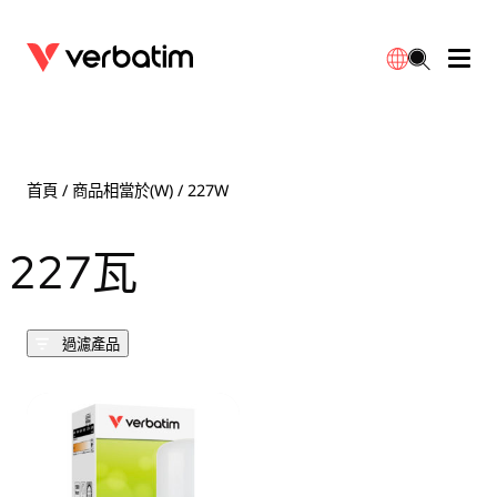
數據存儲
光學媒體
桌面配件
流動充電池
LED檯燈
下載
English
BD-R/RE光碟
配件
便攜式顯示器
旅行轉插
燈泡
保養
首頁
/ 商品相當於(W) / 227W
CD-R/RW光碟
滑鼠和鍵盤
電源充電
充電器
射燈
代理商
227瓦
繁體中文
DVDR/RW光碟
HDMI 連接線
GaN充電器
LED照明
一體化
聯絡我們
過濾產品
固態硬盤
集線器和適配器
車用充電器
筒燈
外置 SSD
手提電腦支架
拖板/擴展插座
LED 驅動器
內置 SSD
手機配件
LED配件