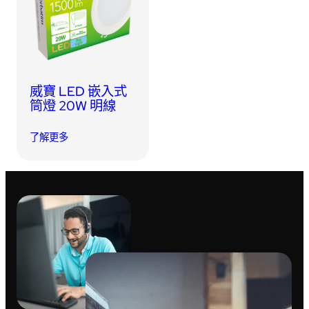
USB 隨身碟
藍牙追蹤器
讀卡器
同步和充電線
車用配件
威寶 LED 嵌入式
筒燈 20W 明線
音訊/耳機
了解更多
平板電腦/手機支架
便攜式風扇