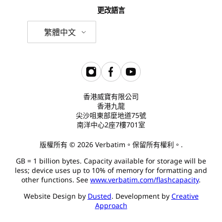
更改語言
繁體中文
香港威寶有限公司
香港九龍
尖沙咀東部麼地道75號
南洋中心2座7樓701室
版權所有 © 2026 Verbatim。保留所有權利。.
GB = 1 billion bytes. Capacity available for storage will be
less; device uses up to 10% of memory for formatting and
other functions. See
www.verbatim.com/flashcapacity
.
Website Design by
Dusted
. Development by
Creative
Approach