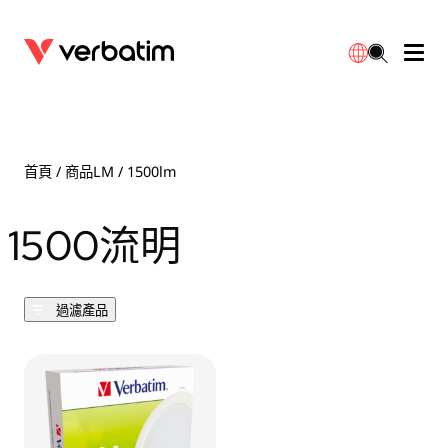
數據存儲
光學媒體
桌面配件
流動充電池
LED檯燈
下載
English
BD-R/RE光碟
配件
便攜式顯示器
旅行轉插
燈泡
保養
首頁
/ 商品LM / 1500lm
CD-R/RW光碟
滑鼠和鍵盤
電源充電
充電器
射燈
代理商
1500流明
繁體中文
DVDR/RW光碟
HDMI 連接線
GaN充電器
LED照明
一體化
聯絡我們
過濾產品
固態硬盤
集線器和適配器
車用充電器
筒燈
外置 SSD
手提電腦支架
拖板/擴展插座
LED 驅動器
內置 SSD
手機配件
LED配件