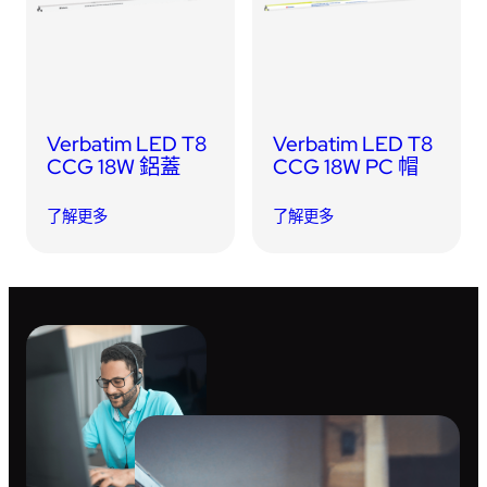
USB 隨身碟
藍牙追蹤器
讀卡器
同步和充電線
車用配件
Verbatim LED T8
Verbatim LED T8
CCG 18W 鋁蓋
CCG 18W PC 帽
音訊/耳機
了解更多
了解更多
平板電腦/手機支架
便攜式風扇