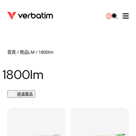
數據存儲
光學媒體
桌面配件
流動充電池
LED檯燈
下載
English
BD-R/RE光碟
配件
便攜式顯示器
旅行轉插
燈泡
保養
首頁
/ 商品LM / 1800lm
CD-R/RW光碟
滑鼠和鍵盤
電源充電
充電器
射燈
代理商
1800lm
繁體中文
DVDR/RW光碟
HDMI 連接線
GaN充電器
LED照明
一體化
聯絡我們
過濾產品
固態硬盤
集線器和適配器
車用充電器
筒燈
外置 SSD
手提電腦支架
拖板/擴展插座
LED 驅動器
內置 SSD
手機配件
LED配件