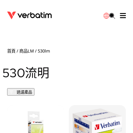
數據存儲
光學媒體
桌面配件
流動充電池
LED檯燈
下載
English
BD-R/RE光碟
配件
便攜式顯示器
旅行轉插
燈泡
保養
首頁
/ 商品LM / 530lm
CD-R/RW光碟
滑鼠和鍵盤
電源充電
充電器
射燈
代理商
530流明
繁體中文
DVDR/RW光碟
HDMI 連接線
GaN充電器
LED照明
一體化
聯絡我們
過濾產品
固態硬盤
集線器和適配器
車用充電器
筒燈
外置 SSD
手提電腦支架
拖板/擴展插座
LED 驅動器
內置 SSD
手機配件
LED配件