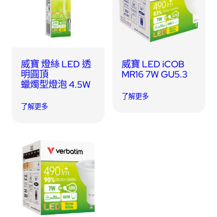
USB 隨身碟
藍牙追蹤器
讀卡器
同步和充電線
車用配件
威寶 燈絲 LED 透
威寶 LED iCOB
明圓頂
MR16 7W GU5.3
蠟燭型燈泡 4.5W
音訊/耳機
了解更多
了解更多
平板電腦/手機支架
便攜式風扇