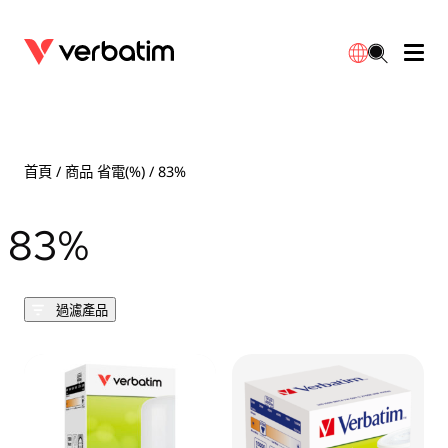
數據存儲
光學媒體
桌面配件
流動充電池
LED檯燈
下載
English
BD-R/RE光碟
配件
便攜式顯示器
旅行轉插
燈泡
保養
首頁
/ 商品 省電(%) / 83%
CD-R/RW光碟
滑鼠和鍵盤
電源充電
充電器
射燈
代理商
83%
繁體中文
DVDR/RW光碟
HDMI 連接線
GaN充電器
LED照明
一體化
聯絡我們
過濾產品
固態硬盤
集線器和適配器
車用充電器
筒燈
外置 SSD
手提電腦支架
拖板/擴展插座
LED 驅動器
內置 SSD
手機配件
LED配件