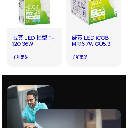
USB 隨身碟
藍牙追蹤器
讀卡器
同步和充電線
車用配件
威寶 LED 柱型 T-
威寶 LED iCOB
120 36W
MR16 7W GU5.3
音訊/耳機
了解更多
了解更多
平板電腦/手機支架
便攜式風扇