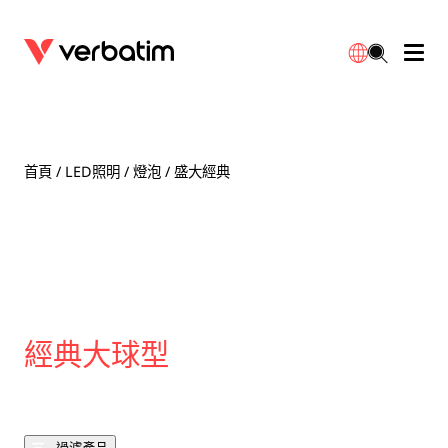
數據存儲
光學媒體
桌面配件
流動充電池
LED檯燈
下載
English
BD-R/RE光碟
配件
便攜式顯示器
旅行轉插
燈泡
保養
首頁
/
LED照明
/
燈泡
/ 盛大經典
CD-R/RW光碟
滑鼠和鍵盤
電源充電
充電器
射燈
代理商
繁體中文
DVDR/RW光碟
HDMI 連接線
GaN充電器
LED照明
一體化
聯絡我們
固態硬盤
集線器和適配器
車用充電器
筒燈
經典大球型
外置 SSD
手提電腦支架
拖板/擴展插座
LED 驅動器
內置 SSD
手機配件
LED配件