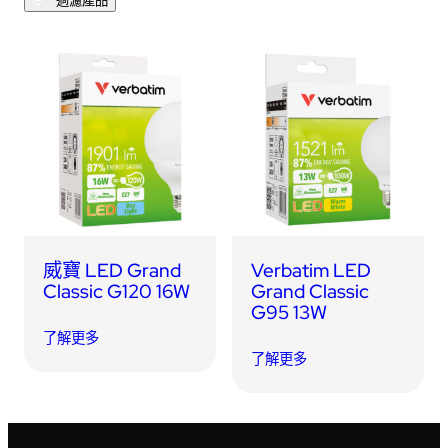
過濾產品
USB 隨身碟
藍牙追蹤器
讀卡器
同步和充電線
車用配件
音訊/耳機
平板電腦/手機支架
威寶 LED Grand
Verbatim LED
便攜式風扇
Classic G120 16W
Grand Classic
G95 13W
了解更多
了解更多