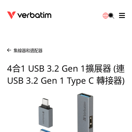
數據存儲
光學媒體
桌面配件
流動充電池
LED檯燈
下載
English
BD-R/RE光碟
配件
便攜式顯示器
旅行轉插
燈泡
保養
集線器和適配器
/
CD-R/RW光碟
滑鼠和鍵盤
電源充電
充電器
射燈
代理商
4合1 USB 3.2 Gen 1擴展器 (連
繁體中文
USB 3.2 Gen 1 Type C 轉接器)
DVDR/RW光碟
HDMI 連接線
GaN充電器
LED照明
一體化
聯絡我們
固態硬盤
集線器和適配器
車用充電器
筒燈
外置 SSD
手提電腦支架
拖板/擴展插座
LED 驅動器
內置 SSD
手機配件
LED配件