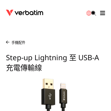
數據存儲
光學媒體
桌面配件
流動充電池
LED檯燈
下載
English
BD-R/RE光碟
配件
便攜式顯示器
旅行轉插
燈泡
保養
手機配件
/
CD-R/RW光碟
滑鼠和鍵盤
電源充電
充電器
射燈
代理商
Step-up Lightning 至 USB-A
繁體中文
充電傳輸線
DVDR/RW光碟
HDMI 連接線
GaN充電器
LED照明
一體化
聯絡我們
固態硬盤
集線器和適配器
車用充電器
筒燈
外置 SSD
手提電腦支架
拖板/擴展插座
LED 驅動器
內置 SSD
手機配件
LED配件