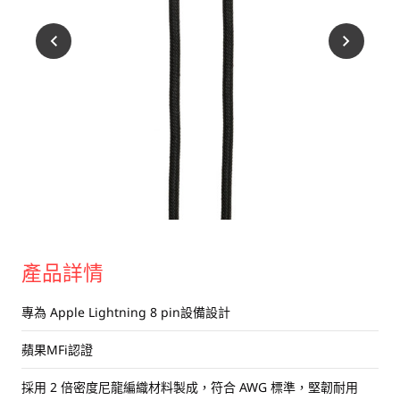
USB 隨身碟
藍牙追蹤器
讀卡器
同步和充電線
車用配件
音訊/耳機
平板電腦/手機支架
便攜式風扇
產品詳情
專為 Apple Lightning 8 pin設備設計
蘋果MFi認證
採用 2 倍密度尼龍編織材料製成，符合 AWG 標準，堅韌耐用