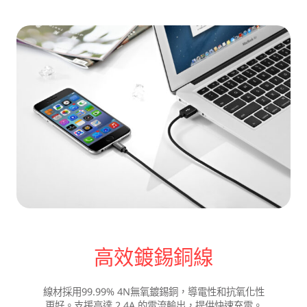
高效鍍錫銅線
線材採用99.99% 4N無氧鍍錫銅，導電性和抗氧化性
更好。支援高達 2.4A 的電流輸出，提供快速充電。