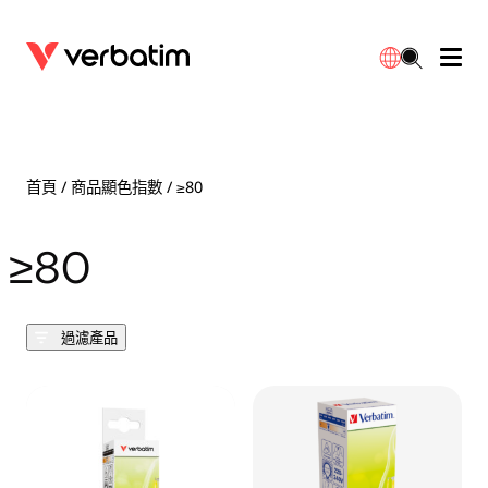
數據存儲
光學媒體
桌面配件
流動充電池
LED檯燈
下載
English
BD-R/RE光碟
配件
便攜式顯示器
旅行轉插
燈泡
保養
首頁
/ 商品顯色指數 / ≥80
CD-R/RW光碟
滑鼠和鍵盤
電源充電
充電器
射燈
代理商
≥80
繁體中文
DVDR/RW光碟
HDMI 連接線
GaN充電器
LED照明
一體化
聯絡我們
過濾產品
固態硬盤
集線器和適配器
車用充電器
筒燈
外置 SSD
手提電腦支架
拖板/擴展插座
LED 驅動器
內置 SSD
手機配件
LED配件