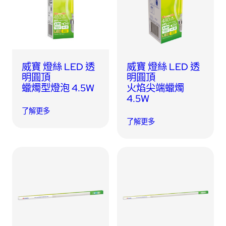
USB 隨身碟
藍牙追蹤器
讀卡器
同步和充電線
車用配件
威寶 燈絲 LED 透
威寶 燈絲 LED 透
明圓頂
明圓頂
蠟燭型燈泡 4.5W
火焰尖端蠟燭
音訊/耳機
4.5W
了解更多
平板電腦/手機支架
了解更多
便攜式風扇