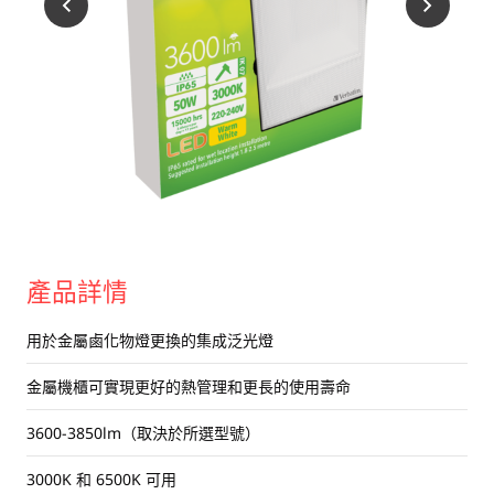
USB 隨身碟
藍牙追蹤器
讀卡器
同步和充電線
車用配件
音訊/耳機
平板電腦/手機支架
產品詳情
便攜式風扇
用於金屬鹵化物燈更換的集成泛光燈
金屬機櫃可實現更好的熱管理和更長的使用壽命
3600-3850lm（取決於所選型號）
3000K 和 6500K 可用