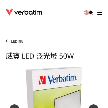
數據存儲
光學媒體
桌面配件
流動充電池
LED檯燈
下載
English
BD-R/RE光碟
配件
便攜式顯示器
旅行轉插
燈泡
保養
LED照明
/
CD-R/RW光碟
滑鼠和鍵盤
電源充電
充電器
射燈
代理商
威寶 LED 泛光燈 50W
繁體中文
DVDR/RW光碟
HDMI 連接線
GaN充電器
LED照明
一體化
聯絡我們
固態硬盤
集線器和適配器
車用充電器
筒燈
外置 SSD
手提電腦支架
拖板/擴展插座
LED 驅動器
內置 SSD
手機配件
LED配件