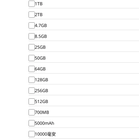
1TB
2TB
4.7GB
8.5GB
25GB
50GB
64GB
128GB
256GB
512GB
700MB
5000mAh
10000毫安