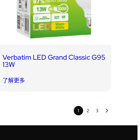
Verbatim LED Grand Classic G95
13W
了解更多
1
2
3