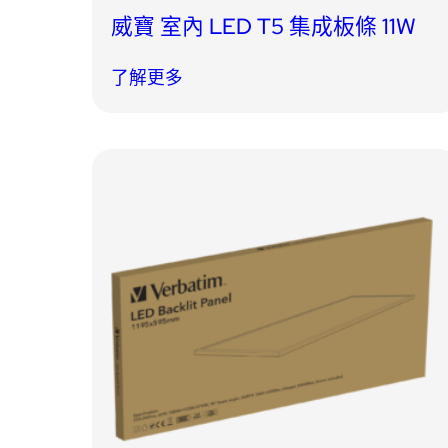
威寶 室內 LED T5 集成板條 11W
了解更多