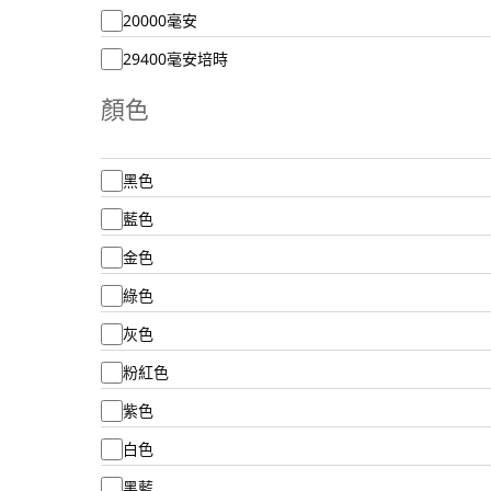
20000毫安
29400毫安培時
顏色
黑色
藍色
金色
綠色
灰色
粉紅色
紫色
白色
黑藍