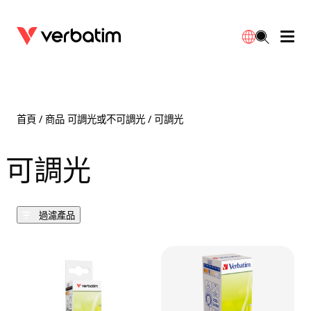
數據存儲
光學媒體
桌面配件
流動充電池
LED檯燈
下載
English
BD-R/RE光碟
配件
便攜式顯示器
旅行轉插
燈泡
保養
首頁
/ 商品 可調光或不可調光 / 可調光
CD-R/RW光碟
滑鼠和鍵盤
電源充電
充電器
射燈
代理商
可調光
繁體中文
DVDR/RW光碟
HDMI 連接線
GaN充電器
LED照明
一體化
聯絡我們
過濾產品
固態硬盤
集線器和適配器
車用充電器
筒燈
外置 SSD
手提電腦支架
拖板/擴展插座
LED 驅動器
內置 SSD
手機配件
LED配件