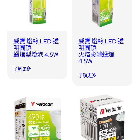
USB 隨身碟
藍牙追蹤器
讀卡器
同步和充電線
車用配件
威寶 燈絲 LED 透
威寶 燈絲 LED 透
明圓頂
明圓頂
蠟燭型燈泡 4.5W
火焰尖端蠟燭
音訊/耳機
4.5W
了解更多
平板電腦/手機支架
了解更多
便攜式風扇