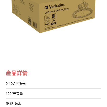
USB 隨身碟
藍牙追蹤器
讀卡器
同步和充電線
車用配件
音訊/耳機
平板電腦/手機支架
便攜式風扇
產品詳情
0-10V 可調光
120°光束角
IP 65 防水