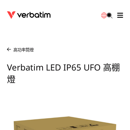
數據存儲
光學媒體
桌面配件
流動充電池
LED檯燈
下載
English
BD-R/RE光碟
配件
便攜式顯示器
旅行轉插
燈泡
保養
高功率筒燈
/
CD-R/RW光碟
滑鼠和鍵盤
電源充電
充電器
射燈
代理商
Verbatim LED IP65 UFO 高棚
繁體中文
燈
DVDR/RW光碟
HDMI 連接線
GaN充電器
LED照明
一體化
聯絡我們
固態硬盤
集線器和適配器
車用充電器
筒燈
外置 SSD
手提電腦支架
拖板/擴展插座
LED 驅動器
內置 SSD
手機配件
LED配件