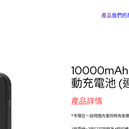
產品
我們的
10000mAh 
動充電池 (
產品詳情
*市場在一段時間內會同時有新
2充電線+2端口可同時為4個設