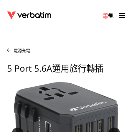
數據存儲
光學媒體
桌面配件
流動充電池
LED檯燈
下載
English
BD-R/RE光碟
配件
便攜式顯示器
旅行轉插
燈泡
保養
電源充電
/
CD-R/RW光碟
滑鼠和鍵盤
電源充電
充電器
射燈
代理商
5 Port 5.6A通用旅行轉插
繁體中文
DVDR/RW光碟
HDMI 連接線
GaN充電器
LED照明
一體化
聯絡我們
固態硬盤
集線器和適配器
車用充電器
筒燈
外置 SSD
手提電腦支架
拖板/擴展插座
LED 驅動器
內置 SSD
手機配件
LED配件