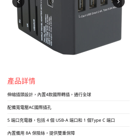
USB 隨身碟
藍牙追蹤器
讀卡器
同步和充電線
車用配件
音訊/耳機
平板電腦/手機支架
產品詳情
便攜式風扇
伸縮插頭設計，內置4款國際轉插，通行全球
配備寬電壓AC國際插孔
5 端口充電器，包括 4 個 USB-A 端口和 1 個Type C 端口
內置備用 8A 保險絲，提供雙重保障