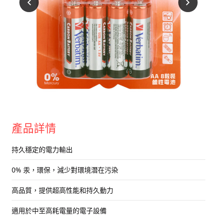
USB 隨身碟
藍牙追蹤器
讀卡器
同步和充電線
車用配件
音訊/耳機
平板電腦/手機支架
產品詳情
便攜式風扇
持久穩定的電力輸出
0% 汞，環保，減少對環境潛在污染
高品質，提供超高性能和持久動力
適用於中至高耗電量的電子設備