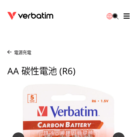
數據存儲
光學媒體
桌面配件
流動充電池
LED檯燈
下載
English
BD-R/RE光碟
配件
便攜式顯示器
旅行轉插
燈泡
保養
電源充電
/
CD-R/RW光碟
滑鼠和鍵盤
電源充電
充電器
射燈
代理商
AA 碳性電池 (R6)
繁體中文
DVDR/RW光碟
HDMI 連接線
GaN充電器
LED照明
一體化
聯絡我們
固態硬盤
集線器和適配器
車用充電器
筒燈
外置 SSD
手提電腦支架
拖板/擴展插座
LED 驅動器
內置 SSD
手機配件
LED配件