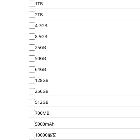
1TB
2TB
4.7GB
8.5GB
25GB
50GB
64GB
128GB
256GB
512GB
700MB
5000mAh
10000毫安