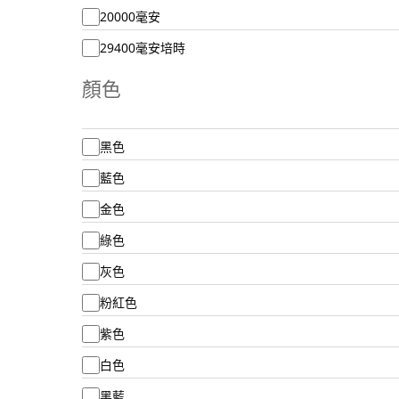
20000毫安
29400毫安培時
顏色
黑色
藍色
金色
綠色
灰色
粉紅色
紫色
白色
黑藍