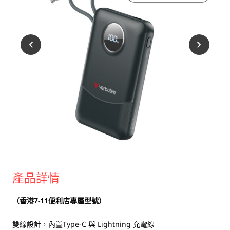
USB 隨身碟
藍牙追蹤器
讀卡器
同步和充電線
車用配件
音訊/耳機
平板電腦/手機支架
便攜式風扇
產品詳情
（香港7-11便利店專屬型號）
雙線設計，內置Type-C 與 Lightning 充電線