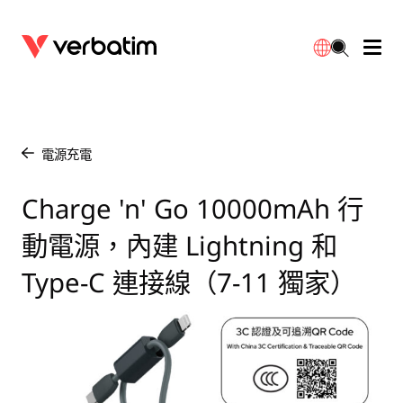
數據存儲
光學媒體
桌面配件
流動充電池
LED檯燈
下載
English
BD-R/RE光碟
配件
便攜式顯示器
旅行轉插
燈泡
保養
電源充電
/
CD-R/RW光碟
滑鼠和鍵盤
電源充電
充電器
射燈
代理商
Charge 'n' Go 10000mAh 行
繁體中文
動電源，內建 Lightning 和
DVDR/RW光碟
HDMI 連接線
GaN充電器
LED照明
一體化
聯絡我們
Type-C 連接線（7-11 獨家）
固態硬盤
集線器和適配器
車用充電器
筒燈
外置 SSD
手提電腦支架
拖板/擴展插座
LED 驅動器
內置 SSD
手機配件
LED配件