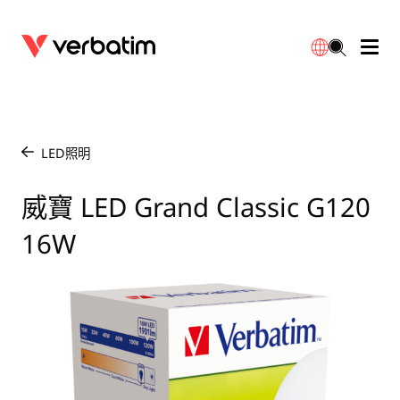
數據存儲
光學媒體
桌面配件
流動充電池
LED檯燈
下載
English
BD-R/RE光碟
配件
便攜式顯示器
旅行轉插
燈泡
保養
LED照明
/
CD-R/RW光碟
滑鼠和鍵盤
電源充電
充電器
射燈
代理商
威寶 LED Grand Classic G120
繁體中文
16W
DVDR/RW光碟
HDMI 連接線
GaN充電器
LED照明
一體化
聯絡我們
固態硬盤
集線器和適配器
車用充電器
筒燈
外置 SSD
手提電腦支架
拖板/擴展插座
LED 驅動器
內置 SSD
手機配件
LED配件