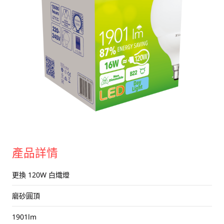
USB 隨身碟
藍牙追蹤器
讀卡器
同步和充電線
車用配件
音訊/耳機
平板電腦/手機支架
便攜式風扇
產品詳情
更換 120W 白熾燈
磨砂圓頂
1901lm